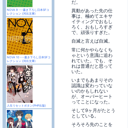
だ。
異動があった先の仕
NOVA 9 ---書き下ろし日本SFコ
レクション (河出文庫)
事は、極めてエキサ
イティングでおもし
ろく、おもしろすぎ
で、頑張りすぎた。
自滅と言えば自滅。
常に何かやらなくち
ゃという意識に追わ
NOVA 10 ---書き下ろし日本SFコ
れていた。でも、そ
レクション (河出文庫)
れは普通だと思って
いた。
いまでもあまりその
認識は変わっていな
いのかもしれない
が、オーバーヒート
ってことになった。
人生リセットボタン(PHP出版)
そして9ヶ月がたとう
としている。
そろそろ先のことを