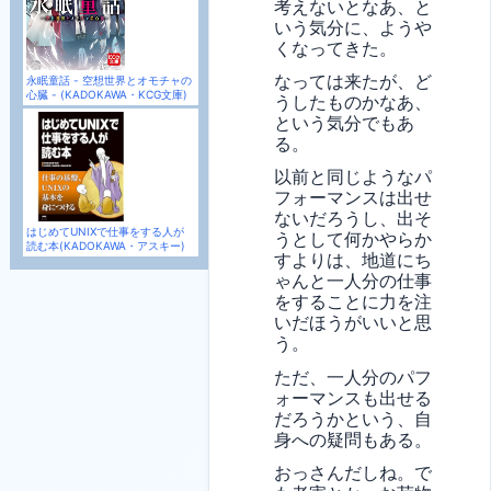
考えないとなあ、と
いう気分に、ようや
くなってきた。
なっては来たが、ど
永眠童話 - 空想世界とオモチャの
心臓 - (KADOKAWA・KCG文庫)
うしたものかなあ、
という気分でもあ
る。
以前と同じようなパ
フォーマンスは出せ
ないだろうし、出そ
はじめてUNIXで仕事をする人が
うとして何かやらか
読む本(KADOKAWA・アスキー)
すよりは、地道にち
ゃんと一人分の仕事
をすることに力を注
いだほうがいいと思
う。
ただ、一人分のパフ
ォーマンスも出せる
だろうかという、自
身への疑問もある。
おっさんだしね。で