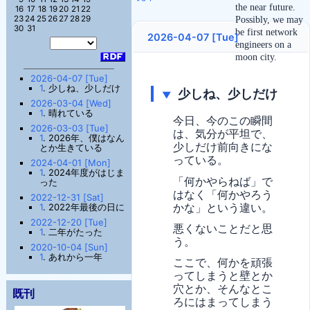
the near future.
16
17
18
19
20
21
22
23
24
25
26
27
28
29
Possibly, we may
30
31
be first network
2026-04-07 [Tue]
engineers on a
moon city.
2026-04-07 [Tue]
1
. 少しね、少しだけ
少しね、少しだけ
▼
2026-03-04 [Wed]
1
. 晴れている
今日、今のこの瞬間
2026-03-03 [Tue]
は、気分が平坦で、
1
. 2026年、僕はなん
少しだけ前向きにな
とか生きている
っている。
2024-04-01 [Mon]
1
. 2024年度がはじま
「何かやらねば」で
った
はなく「何かやろう
2022-12-31 [Sat]
かな」という違い。
1
. 2022年最後の日に
2022-12-20 [Tue]
悪くないことだと思
1
. 二年がたった
う。
2020-10-04 [Sun]
1
. あれから一年
ここで、何かを頑張
ってしまうと壁とか
穴とか、そんなとこ
既刊
ろにはまってしまう