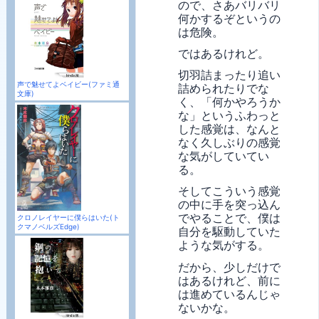
ので、さあバリバリ
何かするぞというの
は危険。
ではあるけれど。
切羽詰まったり追い
声で魅せてよベイビー(ファミ通
詰められたりでな
文庫)
く、「何かやろうか
な」というふわっと
した感覚は、なんと
なく久しぶりの感覚
な気がしていてい
る。
そしてこういう感覚
の中に手を突っ込ん
でやることで、僕は
クロノレイヤーに僕らはいた(ト
クマノベルズEdge)
自分を駆動していた
ような気がする。
だから、少しだけで
はあるけれど、前に
は進めているんじゃ
ないかな。