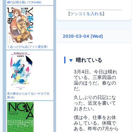
鋼の記憶を抱いて(Kindle)
[
ツッコミを入れる
]
2026-03-04 [Wed]
くあっどぴゅあ(ファミ通文庫)
晴れている
▼
3月4日。今日は晴れ
ている。三寒四温の
温のほうだ。春なの
だ。
星の舞台からみてる(ハヤカワ文
久しぶりの日記にな
庫JA)
った。近況を書いて
おきたい。
僕は今、仕事をお休
みしている。休職で
ある。昨年の7月から