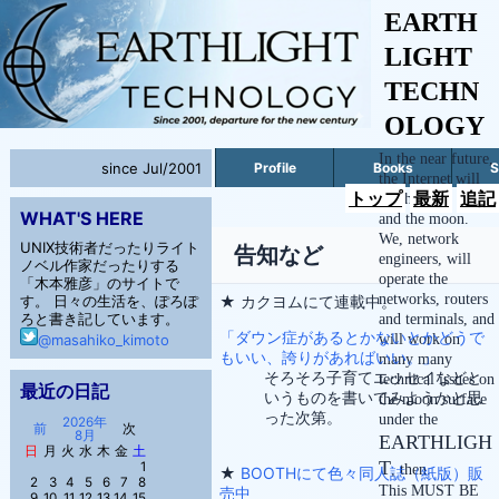
EARTH
LIGHT
TECHN
OLOGY
In the near future,
since Jul/2001
Profile
Books
S
the Internet will
トップ
最新
追記
reach to the space
WHAT'S HERE
and the moon.
We, network
UNIX技術者だったりライト
告知など
engineers, will
ノベル作家だったりする
operate the
「木本雅彦」のサイトで
networks, routers
★ カクヨムにて連載中。
す。 日々の生活を、ぽろぽ
ろと書き記しています。
and terminals, and
「ダウン症があるとかないとかどうで
will work on
@masahiko_kimoto
もいい、誇りがあればいい。」
many many
そろそろ子育てエッセイなどと
technical issues on
最近の日記
いうものを書いてみようかと思
the moon surface
った次第。
under the
2026年
前
次
8月
EARTHLIGH
日
月
火
水
木
金
土
T
1
, then.
★
BOOTHにて色々同人誌（紙版）販
2
3
4
5
6
7
8
This MUST BE
売中
9
10
11
12
13
14
15