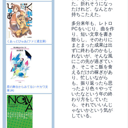
た。折れそうになっ
たけれど、なんとか
持ちこたえた。
多分来年も、レトロ
PCをいじり、曲を作
り、短い文章を書き
散らし、そのわりに
くあっどぴゅあ(ファミ通文庫)
まとまった成果は出
ずに終わるのかもし
れないが、そんな風
にこの先が過ぎてい
き、そこそこ飯を食
えるだけの稼ぎがあ
り、忙しいながら
も、振り返ったら思
星の舞台からみてる(ハヤカワ文
ったより色々やって
庫JA)
いたなという年の終
わり方をしていた
ら、それでいいんじ
ゃないかという気が
している。