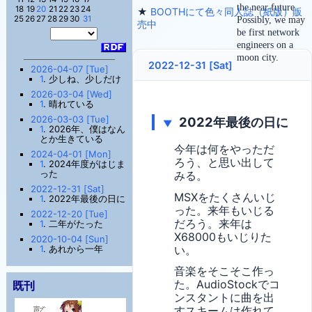
the near future.
18
19
20
21
22
23
24
★
BOOTHにて色々同人誌（紙版）販
25
26
27
28
29
30
31
Possibly, we may
売中
be first network
engineers on a
moon city.
2022-12-31 [Sat]
2026-04-07 [Tue]
1
. 少しね、少しだけ
2026-03-04 [Wed]
1
. 晴れている
2026-03-03 [Tue]
2022年最後の日に
▼
1
. 2026年、僕はなん
とか生きている
今年は何をやっただ
2024-04-01 [Mon]
ろう、と思い出して
1
. 2024年度がはじま
った
みる。
2022-12-31 [Sat]
MSXをたくさんいじ
1
. 2022年最後の日に
った。来年もいじる
2022-12-20 [Tue]
だろう。来年は
1
. 二年がたった
X68000もいじりた
2020-10-04 [Sun]
い。
1
. あれから一年
音楽をそこそこ作っ
た。AudioStockでコ
既刊
ンスタントに曲を出
すスキームは作れて