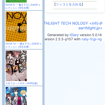
[
ツッコミを入れる
]
NOVA 9 ---書き下ろし日本SFコ
レクション (河出文庫)
INFORMATION OF EARTHLIGHT TECH NOLOGY <info＠
earthlight.jp>
Generated by
tDiary
version 5.0.14
Powered by
Ruby
version 2.5.5-p157 with
ruby-fcgi-ng
NOVA 10 ---書き下ろし日本SFコ
レクション (河出文庫)
人生リセットボタン(PHP出版)