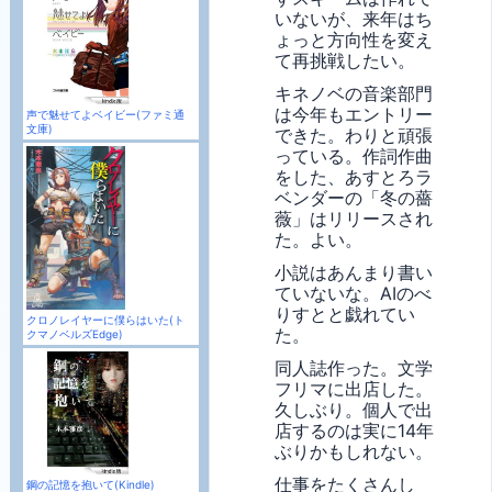
いないが、来年はち
ょっと方向性を変え
て再挑戦したい。
キネノベの音楽部門
は今年もエントリー
声で魅せてよベイビー(ファミ通
文庫)
できた。わりと頑張
っている。作詞作曲
をした、あすとろラ
ベンダーの「冬の薔
薇」はリリースされ
た。よい。
小説はあんまり書い
ていないな。AIのべ
りすとと戯れてい
クロノレイヤーに僕らはいた(ト
た。
クマノベルズEdge)
同人誌作った。文学
フリマに出店した。
久しぶり。個人で出
店するのは実に14年
ぶりかもしれない。
仕事をたくさんし
鋼の記憶を抱いて(Kindle)