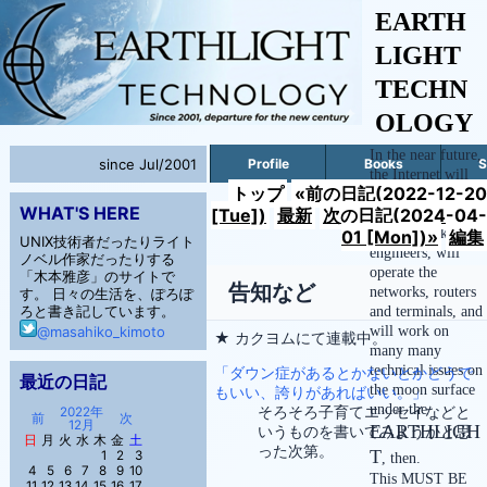
EARTH
LIGHT
TECHN
OLOGY
In the near future,
since Jul/2001
Profile
Books
S
the Internet will
トップ
«前の日記(2022-12-20
reach to the space
WHAT'S HERE
[Tue])
最新
次の日記(2024-04-
and the moon.
We, network
01 [Mon])»
編集
UNIX技術者だったりライト
engineers, will
ノベル作家だったりする
operate the
「木本雅彦」のサイトで
告知など
networks, routers
す。 日々の生活を、ぽろぽ
ろと書き記しています。
and terminals, and
will work on
@masahiko_kimoto
★ カクヨムにて連載中。
many many
technical issues on
「ダウン症があるとかないとかどうで
最近の日記
the moon surface
もいい、誇りがあればいい。」
under the
そろそろ子育てエッセイなどと
2022年
前
次
12月
EARTHLIGH
いうものを書いてみようかと思
日
月
火
水
木
金
土
った次第。
T
1
2
3
, then.
4
5
6
7
8
9
10
This MUST BE
11
12
13
14
15
16
17