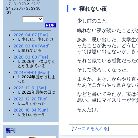
17
18
19
20
21
22
23
寝れない夜
24
25
26
27
28
29
30
▼
31
少し前のこと。
眠れない夜が続いたことが
2026-04-07 [Tue]
ああ、思い出した。大学生
1
. 少しね、少しだけ
ったことがあった。どうし
2026-03-04 [Wed]
1
. 晴れている
っては思い出せないが、き
2026-03-03 [Tue]
それと似ている感覚だった
1
. 2026年、僕はなん
とか生きている
そして恐ろしくなった。
2024-04-01 [Mon]
1
. 2024年度がはじま
まさか、あそこからやり直
った
たあそこからやり直さない
2022-12-31 [Sat]
1
. 2022年最後の日に
などと書いてみたが、実は
2022-12-20 [Tue]
悪い。単にマイスリーが体
1
. 二年がたった
そんだけ。
2020-10-04 [Sun]
1
. あれから一年
[
ツッコミを入れる
]
既刊