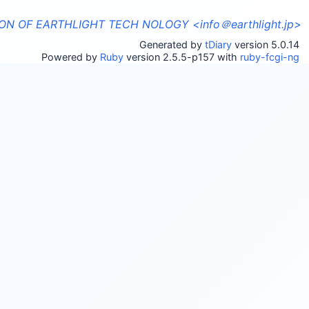
ON OF EARTHLIGHT TECH NOLOGY <info＠earthlight.jp>
Generated by
tDiary
version 5.0.14
Powered by
Ruby
version 2.5.5-p157 with
ruby-fcgi-ng