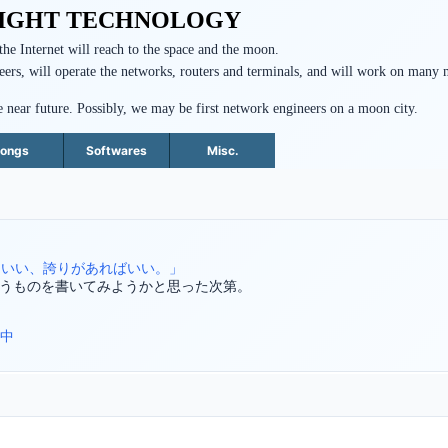
IGHT TECHNOLOGY
 the Internet will reach to the space and the moon.
ers, will operate the networks, routers and terminals, and will work on many 
ear future. Possibly, we may be first network engineers on a moon city.
ongs
Softwares
Misc.
もいい、誇りがあればいい。」
うものを書いてみようかと思った次第。
売中