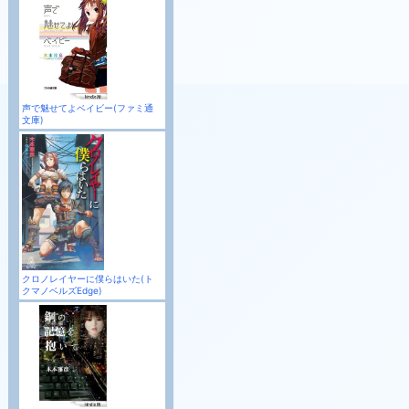
声で魅せてよベイビー(ファミ通
文庫)
クロノレイヤーに僕らはいた(ト
クマノベルズEdge)