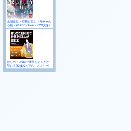
永眠童話 - 空想世界とオモチャの
心臓 - (KADOKAWA・KCG文庫)
はじめてUNIXで仕事をする人が
読む本(KADOKAWA・アスキー)