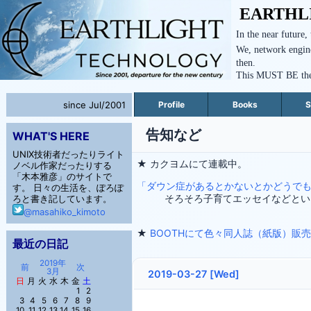
EARTHL
In the near future,
We, network engine
then.
This MUST BE the n
since Jul/2001
Profile
Books
S
告知など
WHAT'S HERE
UNIX技術者だったりライト
★ カクヨムにて連載中。
ノベル作家だったりする
「木本雅彦」のサイトで
「ダウン症があるとかないとかどうで
す。 日々の生活を、ぽろぽ
そろそろ子育てエッセイなどとい
ろと書き記しています。
@masahiko_kimoto
★
BOOTHにて色々同人誌（紙版）販
最近の日記
2019年
前
次
3月
2019-03-27 [Wed]
日
月
火
水
木
金
土
1
2
3
4
5
6
7
8
9
10
11
12
13
14
15
16