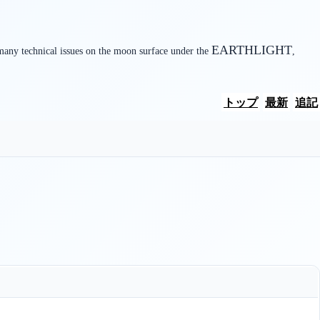
EARTHLIGHT
many technical issues on the moon surface under the
,
トップ
最新
追記