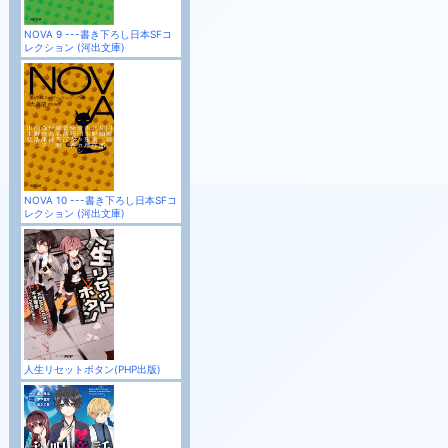
NOVA 9 ---書き下ろし日本SFコ
レクション (河出文庫)
NOVA 10 ---書き下ろし日本SFコ
レクション (河出文庫)
人生リセットボタン(PHP出版)