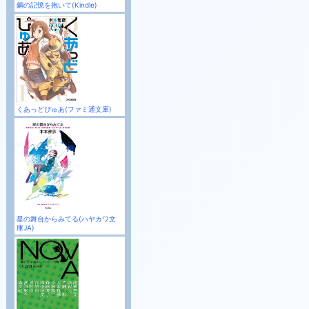
鋼の記憶を抱いて(Kindle)
くあっどぴゅあ(ファミ通文庫)
星の舞台からみてる(ハヤカワ文
庫JA)