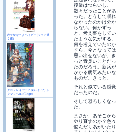
授業はつらいし、
散々だったことがあ
った。どうして眠れ
なかったのかは分か
らない。何かずっ
と、考え事をしてい
声で魅せてよベイビー(ファミ通
たような気がする。
文庫)
何を考えていたのか
すら、今となっては
思い出せないが、き
っと青臭いことだっ
たのだろう。新兵が
かかる病気みたいな
ものだ。きっと。
それと似ている感覚
クロノレイヤーに僕らはいた(ト
だったのだ。
クマノベルズEdge)
そして恐ろしくなっ
た。
まさか、あそこから
やり直すのか？色々
悩んだりあがいたり