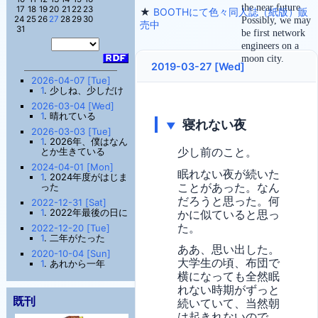
the near future.
17
18
19
20
21
22
23
★
BOOTHにて色々同人誌（紙版）販
24
25
26
27
28
29
30
Possibly, we may
売中
31
be first network
engineers on a
moon city.
2019-03-27 [Wed]
2026-04-07 [Tue]
1
. 少しね、少しだけ
2026-03-04 [Wed]
1
. 晴れている
寝れない夜
▼
2026-03-03 [Tue]
1
. 2026年、僕はなん
少し前のこと。
とか生きている
2024-04-01 [Mon]
眠れない夜が続いた
1
. 2024年度がはじま
ことがあった。なん
った
だろうと思った。何
2022-12-31 [Sat]
1
. 2022年最後の日に
かに似ていると思っ
た。
2022-12-20 [Tue]
1
. 二年がたった
ああ、思い出した。
2020-10-04 [Sun]
大学生の頃、布団で
1
. あれから一年
横になっても全然眠
れない時期がずっと
既刊
続いていて、当然朝
は起きれないので、