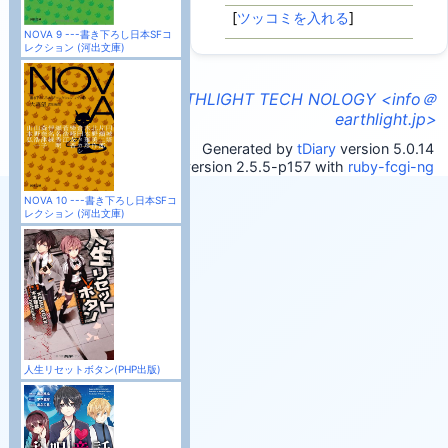
[
ツッコミを入れる
]
NOVA 9 ---書き下ろし日本SFコ
レクション (河出文庫)
INFORMATION OF EARTHLIGHT TECH NOLOGY <info＠
earthlight.jp>
Generated by
tDiary
version 5.0.14
Powered by
Ruby
version 2.5.5-p157 with
ruby-fcgi-ng
NOVA 10 ---書き下ろし日本SFコ
レクション (河出文庫)
人生リセットボタン(PHP出版)