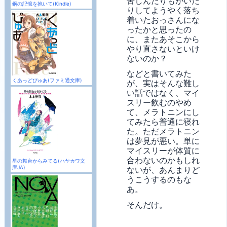
苦しんだりもがいた
鋼の記憶を抱いて(Kindle)
りしてようやく落ち
着いたおっさんにな
ったかと思ったの
に、またあそこから
やり直さないといけ
ないのか？
などと書いてみた
くあっどぴゅあ(ファミ通文庫)
が、実はそんな難し
い話ではなく、マイ
スリー飲むのやめ
て、メラトニンにし
てみたら普通に寝れ
た。ただメラトニン
は夢見が悪い。単に
マイスリーが体質に
合わないのかもしれ
星の舞台からみてる(ハヤカワ文
庫JA)
ないが、あんまりど
うこうするのもな
あ。
そんだけ。