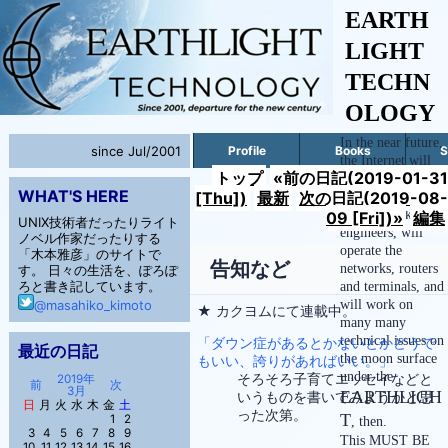
EARTH
LIGHT
TECHN
OLOGY
In the near future,
since Jul/2001
Profile
Books
S
the Internet will
トップ
«前の日記(2019-01-31
reach to the space
WHAT'S HERE
[Thu])
最新
次の日記(2019-08-
and the moon.
We, network
09 [Fri])»
編集
UNIX技術者だったりライト
engineers, will
ノベル作家だったりする
operate the
「木本雅彦」のサイトで
告知など
networks, routers
す。 日々の生活を、ぽろぽ
ろと書き記しています。
and terminals, and
will work on
@masahiko_kimoto
★ カクヨムにて連載中。
many many
technical issues on
「ダウン症があるとかないとかどうで
最近の日記
the moon surface
もいい、誇りがあればいい。」
under the
そろそろ子育てエッセイなどと
2019年
前
次
3月
EARTHLIGH
いうものを書いてみようかと思
日
月
火
水
木
金
土
った次第。
T
1
2
, then.
3
4
5
6
7
8
9
This MUST BE
10
11
12
13
14
15
16