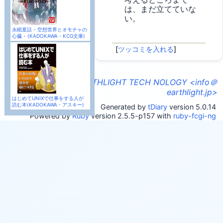
は、まだ立てていな
い。
永眠童話 - 空想世界とオモチャの
心臓 - (KADOKAWA・KCG文庫)
[
ツッコミを入れる
]
INFORMATION OF EARTHLIGHT TECH NOLOGY <info＠
earthlight.jp>
はじめてUNIXで仕事をする人が
読む本(KADOKAWA・アスキー)
Generated by
tDiary
version 5.0.14
Powered by
Ruby
version 2.5.5-p157 with
ruby-fcgi-ng