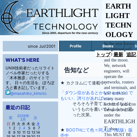
EARTH
LIGHT
TECHN
OLOGY
In the near future,
since Jul/2001
Profile
Books
S
the Internet will
トップ
最新
追記
reach to the space
WHAT'S HERE
and the moon.
We, network
UNIX技術者だったりライト
告知など
engineers, will
ノベル作家だったりする
operate the
「木本雅彦」のサイトで
networks, routers
★ カクヨムにて連載中。
す。 日々の生活を、ぽろぽ
ろと書き記しています。
and terminals, and
「ダウン症があるとかないとかどうで
will work on
@masahiko_kimoto
もいい、誇りがあればいい。」
many many
そろそろ子育てエッセイなどと
technical issues on
最近の日記
いうものを書いてみようかと思
the moon surface
った次第。
under the
2026年
前
次
3月
EARTHLIGH
日
月
火
水
木
金
土
T
1
2
3
4
5
6
7
, then.
★
BOOTHにて色々同人誌（紙版）販
8
9
10
11
12
13
14
This MUST BE
売中
15
16
17
18
19
20
21