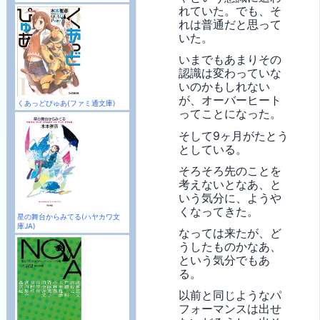
れていた。でも、そ
れは普通だと思って
いた。
いまでもあまりその
認識は変わっていな
いのかもしれない
が、オーバーヒート
くあっどぴゅあ(ファミ通文庫)
ってことになった。
そして9ヶ月がたとう
としている。
そろそろ先のことを
考えないとなあ、と
いう気分に、ようや
くなってきた。
星の舞台からみてる(ハヤカワ文
庫JA)
なっては来たが、ど
うしたものかなあ、
という気分でもあ
る。
以前と同じようなパ
フォーマンスは出せ