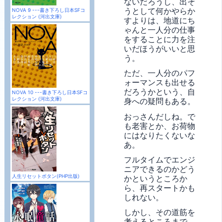
ないだろうし、出そ
うとして何かやらか
NOVA 9 ---書き下ろし日本SFコ
レクション (河出文庫)
すよりは、地道にち
ゃんと一人分の仕事
をすることに力を注
いだほうがいいと思
う。
ただ、一人分のパフ
ォーマンスも出せる
だろうかという、自
NOVA 10 ---書き下ろし日本SFコ
レクション (河出文庫)
身への疑問もある。
おっさんだしね。で
も老害とか、お荷物
にはなりたくないな
あ。
フルタイムでエンジ
ニアできるのかどう
人生リセットボタン(PHP出版)
かというところか
ら、再スタートかも
しれない。
しかし、その道筋を
考えるところまで