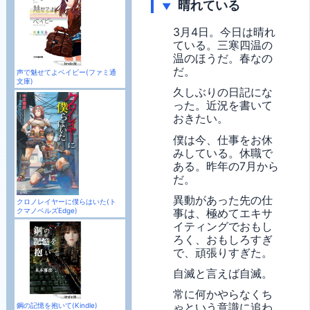
晴れている
▼
3月4日。今日は晴れ
ている。三寒四温の
温のほうだ。春なの
だ。
声で魅せてよベイビー(ファミ通
文庫)
久しぶりの日記にな
った。近況を書いて
おきたい。
僕は今、仕事をお休
みしている。休職で
ある。昨年の7月から
だ。
異動があった先の仕
クロノレイヤーに僕らはいた(ト
クマノベルズEdge)
事は、極めてエキサ
イティングでおもし
ろく、おもしろすぎ
で、頑張りすぎた。
自滅と言えば自滅。
常に何かやらなくち
ゃという意識に追わ
鋼の記憶を抱いて(Kindle)