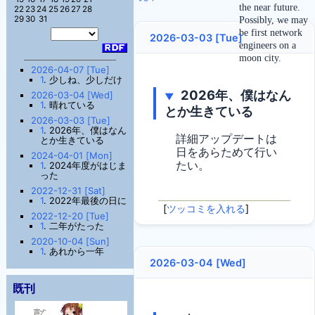
the near future.
22
23
24
25
26
27
28
29
30
31
Possibly, we may
be first network
2026-03-03 [Tue]
engineers on a
moon city.
2026-04-07 [Tue]
1
. 少しね、少しだけ
2026年、僕はなん
2026-03-04 [Wed]
▼
1
. 晴れている
とか生きている
2026-03-03 [Tue]
1
. 2026年、僕はなん
詳細アップデートは
とか生きている
日をあらためて行い
2024-04-01 [Mon]
たい。
1
. 2024年度がはじま
った
2022-12-31 [Sat]
1
. 2022年最後の日に
[
ツッコミを入れる
]
2022-12-20 [Tue]
1
. 二年がたった
2020-10-04 [Sun]
1
. あれから一年
2026-03-04 [Wed]
既刊