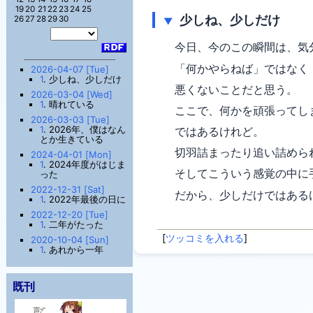
19
20
21
22
23
24
25
少しね、少しだけ
26
27
28
29
30
▼
今日、今のこの瞬間は、気
「何かやらねば」ではなく
2026-04-07 [Tue]
1
. 少しね、少しだけ
悪くないことだと思う。
2026-03-04 [Wed]
1
. 晴れている
ここで、何かを頑張ってし
2026-03-03 [Tue]
1
. 2026年、僕はなん
ではあるけれど。
とか生きている
切羽詰まったり追い詰めら
2024-04-01 [Mon]
1
. 2024年度がはじま
そしてこういう感覚の中に
った
2022-12-31 [Sat]
だから、少しだけではある
1
. 2022年最後の日に
2022-12-20 [Tue]
1
. 二年がたった
[
ツッコミを入れる
]
2020-10-04 [Sun]
1
. あれから一年
既刊