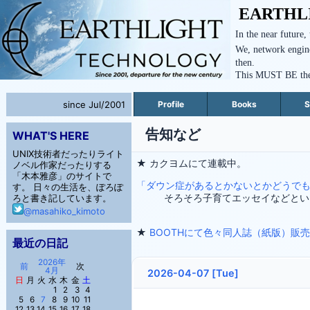
EARTHL
In the near future,
We, network engine
then.
This MUST BE the n
since Jul/2001
Profile
Books
S
告知など
WHAT'S HERE
UNIX技術者だったりライト
★ カクヨムにて連載中。
ノベル作家だったりする
「木本雅彦」のサイトで
「ダウン症があるとかないとかどうで
す。 日々の生活を、ぽろぽ
そろそろ子育てエッセイなどとい
ろと書き記しています。
@masahiko_kimoto
★
BOOTHにて色々同人誌（紙版）販
最近の日記
2026年
前
次
4月
2026-04-07 [Tue]
日
月
火
水
木
金
土
1
2
3
4
5
6
7
8
9
10
11
12
13
14
15
16
17
18