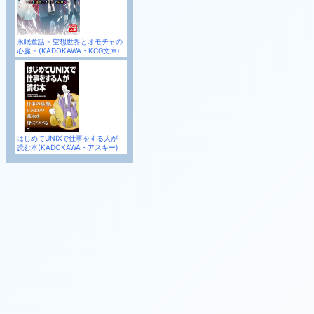
永眠童話 - 空想世界とオモチャの
心臓 - (KADOKAWA・KCG文庫)
はじめてUNIXで仕事をする人が
読む本(KADOKAWA・アスキー)