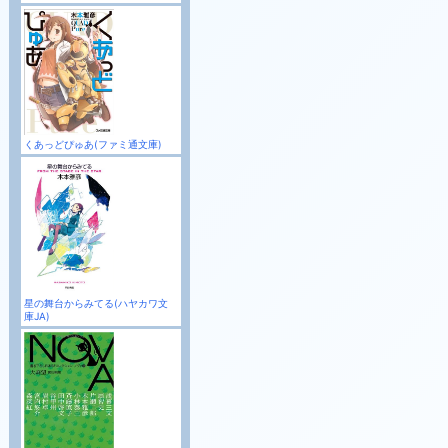
くあっどぴゅあ(ファミ通文庫)
星の舞台からみてる(ハヤカワ文
庫JA)