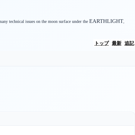
EARTHLIGHT
many technical issues on the moon surface under the
,
トップ
最新
追記