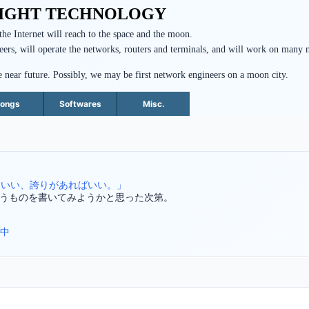
IGHT TECHNOLOGY
 the Internet will reach to the space and the moon.
ers, will operate the networks, routers and terminals, and will work on many 
ear future. Possibly, we may be first network engineers on a moon city.
ongs
Softwares
Misc.
もいい、誇りがあればいい。」
うものを書いてみようかと思った次第。
売中