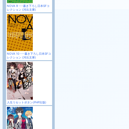
NOVA 9 ---書き下ろし日本SFコ
レクション (河出文庫)
NOVA 10 ---書き下ろし日本SFコ
レクション (河出文庫)
人生リセットボタン(PHP出版)