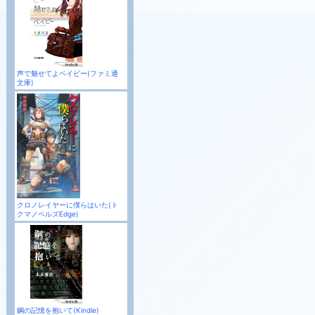
声で魅せてよベイビー(ファミ通
文庫)
クロノレイヤーに僕らはいた(ト
クマノベルズEdge)
鋼の記憶を抱いて(Kindle)